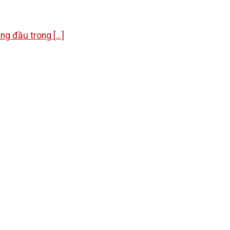
g đầu trong [...]