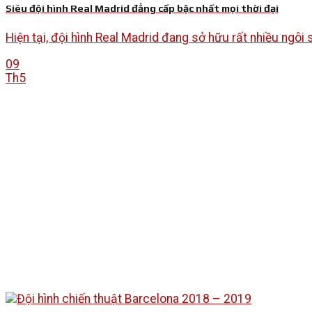
Siêu đội hình Real Madrid đẳng cấp bậc nhất mọi thời đại
Hiện tại, đội hình Real Madrid đang sở hữu rất nhiều ngôi sao
09
Th5