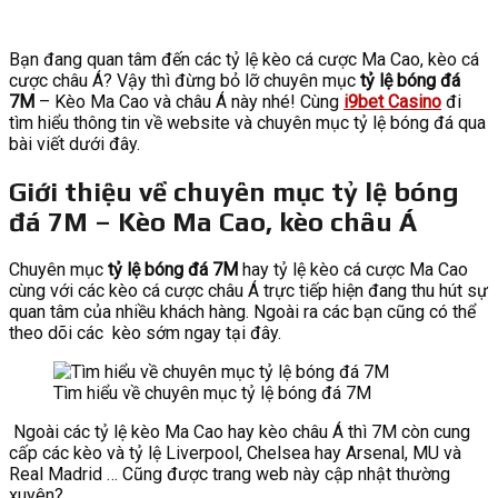
Bạn đang quan tâm đến các tỷ lệ kèo cá cược Ma Cao, kèo cá
cược châu Á? Vậy thì đừng bỏ lỡ chuyên mục
tỷ lệ bóng đá
7M
– Kèo Ma Cao và châu Á này nhé! Cùng
i9bet Casino
đi
tìm hiểu thông tin về website và chuyên mục tỷ lệ bóng đá qua
bài viết dưới đây.
Giới thiệu về chuyên mục tỷ lệ bóng
đá 7M – Kèo Ma Cao, kèo châu Á
Chuyên mục
tỷ lệ bóng đá 7M
hay tỷ lệ kèo cá cược Ma Cao
cùng với các kèo cá cược châu Á trực tiếp hiện đang thu hút sự
quan tâm của nhiều khách hàng. Ngoài ra các bạn cũng có thể
theo dõi các kèo sớm ngay tại đây.
Tìm hiểu về chuyên mục tỷ lệ bóng đá 7M
Ngoài các tỷ lệ kèo Ma Cao hay kèo châu Á thì 7M còn cung
cấp các kèo và tỷ lệ Liverpool, Chelsea hay Arsenal, MU và
Real Madrid … Cũng được trang web này cập nhật thường
xuyên?