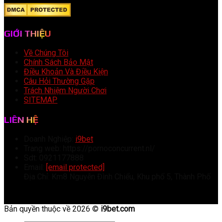
GIỚI THIỆU
Về Chúng Tôi
Chính Sách Bảo Mật
Điều Khoản Và Điều Kiện
Câu Hỏi Thường Gặp
Trách Nhiệm Người Chơi
SITEMAP
LIÊN HỆ
Doanh Nghiệp:
i9bet
Trang web: https://pornoconcurrent.nl/
Sdt: 0921177888
Email:
[email protected]
Địa Chỉ: Km8 Nguyễn Đình Chiểu, Khu phố 5, Thành Phố
Bản quyền thuộc về 2026 ©
i9bet.com