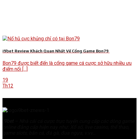
i9bet Review Khách Quan Nhất Về Cổng Game Bon79
Bon79 được biết đến là cổng game cá cược sở hữu nhiều ưu
điểm nổi [...]
19
Th12
i9bet
– Nhà cái cá cược trực tuyến cung cấp các dòng game
online đẳng cấp hiện nay như: Xố số, live casino, thể thao,
game slots, bắn cá, đá gà, đua ngựa, v.vv…