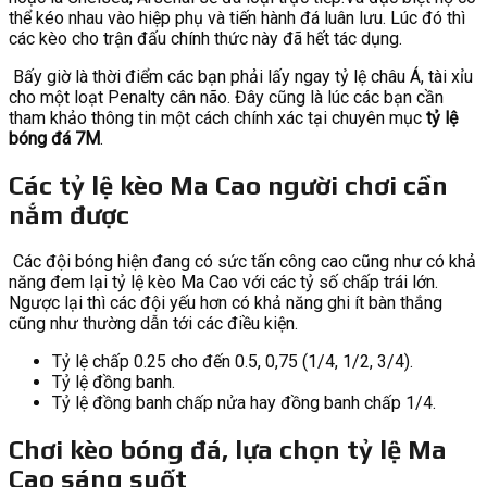
thể kéo nhau vào hiệp phụ và tiến hành đá luân lưu. Lúc đó thì
các kèo cho trận đấu chính thức này đã hết tác dụng.
Bấy giờ là thời điểm các bạn phải lấy ngay tỷ lệ châu Á, tài xỉu
cho một loạt Penalty cân não. Đây cũng là lúc các bạn cần
tham khảo thông tin một cách chính xác tại chuyên mục
tỷ lệ
bóng đá 7M
.
Các tỷ lệ kèo Ma Cao người chơi cần
nắm được
Các đội bóng hiện đang có sức tấn công cao cũng như có khả
năng đem lại tỷ lệ kèo Ma Cao với các tỷ số chấp trái lớn.
Ngược lại thì các đội yếu hơn có khả năng ghi ít bàn thắng
cũng như thường dẫn tới các điều kiện.
Tỷ lệ chấp 0.25 cho đến 0.5, 0,75 (1/4, 1/2, 3/4).
Tỷ lệ đồng banh.
Tỷ lệ đồng banh chấp nửa hay đồng banh chấp 1/4.
Chơi kèo bóng đá, lựa chọn tỷ lệ Ma
Cao sáng suốt