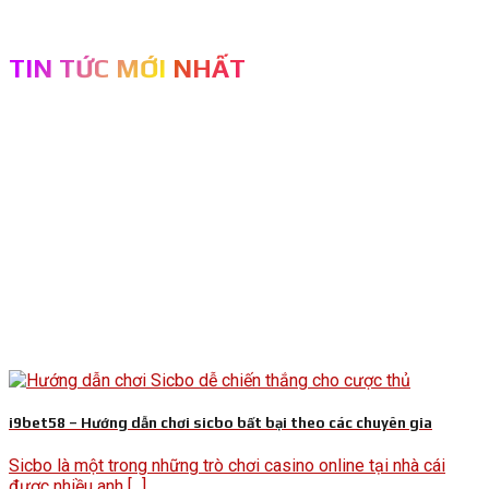
TIN TỨC MỚI NHẤT
i9bet58 – Hướng dẫn chơi sicbo bất bại theo các chuyên gia
Sicbo là một trong những trò chơi casino online tại nhà cái
được nhiều anh [...]