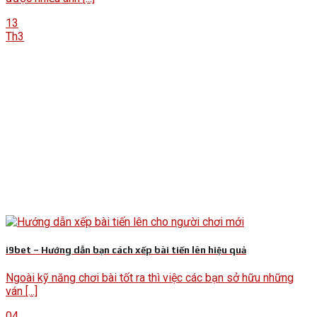
13
Th3
i9bet – Hướng dẫn bạn cách xếp bài tiến lên hiệu quả
Ngoài kỹ năng chơi bài tốt ra thì việc các bạn sở hữu những
ván [...]
04