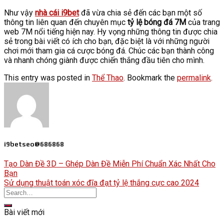
Như vậy
nhà cái i9bet
đã vừa chia sẻ đến các bạn một số
thông tin liên quan đến chuyên mục
tỷ lệ bóng đá 7M
của trang
web 7M nổi tiếng hiện nay. Hy vọng những thông tin được chia
sẻ trong bài viết có ích cho bạn, đặc biệt là với những người
chơi mới tham gia cá cược bóng đá. Chúc các bạn thành công
và nhanh chóng giành được chiến thắng đầu tiên cho mình.
This entry was posted in
Thể Thao
. Bookmark the
permalink
.
i9betseo@686868
Tạo Dàn Đề 3D – Ghép Dàn Đề Miễn Phí Chuẩn Xác Nhất Cho
Bạn
Sử dụng thuật toán xóc đĩa đạt tỷ lệ thắng cực cao 2024
Bài viết mới