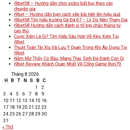
i9bet58 – Hướng dẫn chơi sicbo bất bại theo các
chuyên gia
i9bet – Hướng dẫn bạn cách xếp bài tiến lên hiệu quả
i9bet58 Tìm hiểu trường Gà Đá 67 – Lý Do Nên Tham Gia
i9bet58 Hướng dẫn cách đánh xì tố bịp chắc thắng từ
cao thủ
Cược Xiên Là Gì? Tìm Hiểu Sâu Hơn Về Kèo Xiên Tại
i9bet
Thuật Toán Tài Xỉu Và Lưu Ý Quan Trọng Khi Áp Dụng Tại
i9bet
Nằm Mơ Thấy Có Bầu, Mang Thai, Sinh Đẻ Đánh Con Gì
i9bet Review Khách Quan Nhất Về Cổng Game Bon79
Tháng 8 2026
H
B
T
N
S
B
C
1
2
3
4
5
6
7
8
9
10
11
12
13
14
15
16
17
18
19
20
21
22
23
24
25
26
27
28
29
30
31
« Th3