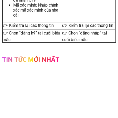
để nhận OTP
Mã xác minh: Nhập chính
xác mã xác minh của nhà
cái
👉 Kiểm tra lại các thông tin
👉 Kiểm tra lại các thông tin
👉 Chọn “đăng ký” tại cuối biểu
👉 Chọn “đăng nhập” tại
mẫu
cuối biểu mẫu
TIN TỨC MỚI NHẤT