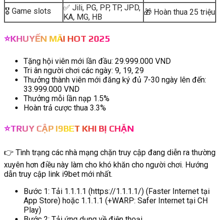
✅ Jili, PG, PP, TP, JPD,
️🎖️ Game slots
🎁 Hoàn thua 25 triệu
KA, MG, HB
⭐KHUYẾN MÃI HOT 2025
Tặng hội viên mới lần đầu: 29.999.000 VND
Tri ân người chơi các ngày: 9, 19, 29
Thưởng thành viên mới đăng ký đủ 7-30 ngày lên đến:
33.999.000 VND
Thưởng mỗi lần nạp 1.5%
Hoàn trả cược thua 3.3%
⭐TRUY CẬP I9BET KHI BỊ CHẶN
👉 Tình trạng các nhà mạng chặn truy cập đang diễn ra thường
xuyên hơn điều này làm cho khó khăn cho người chơi. Hướng
dẫn truy cập link i9bet mới nhất.
Bước 1: Tải 1.1.1.1 (https://1.1.1.1/) (Faster Internet tại
App Store) hoặc 1.1.1.1 (+WARP: Safer Internet tại CH
Play)
Bước 2: Tải ứng dụng về điện thoại