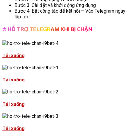
Bước 3: Cài đặt và khởi động ứng dụng
Bước 4: Bật công tắc để kết nối – Vào Telegram ngay
lập tức!
⭐ HỖ TRỢ TELEGRAM KHI BỊ CHẶN
Tải xuống
Tải xuống
Tải xuống
Tải xuống