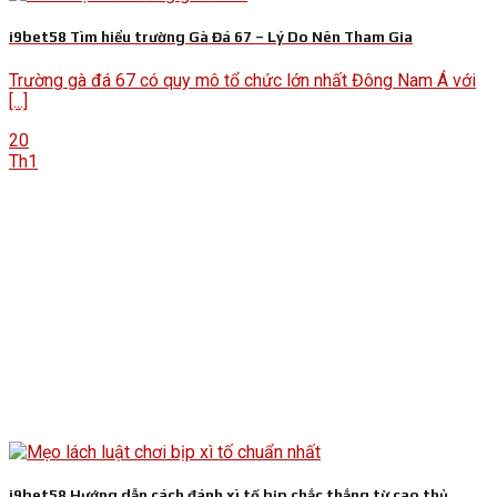
i9bet58 Tìm hiểu trường Gà Đá 67 – Lý Do Nên Tham Gia
Trường gà đá 67 có quy mô tổ chức lớn nhất Đông Nam Á với
[...]
20
Th1
i9bet58 Hướng dẫn cách đánh xì tố bịp chắc thắng từ cao thủ