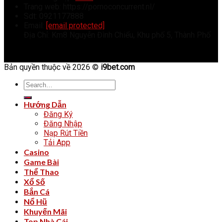
Trang web: https://pornoconcurrent.nl/
Sdt: 0921177888
Email:
[email protected]
Địa Chỉ: Km8 Nguyễn Đình Chiểu, Khu phố 5, Thành Phố
Bản quyền thuộc về 2026 ©
i9bet.com
Hướng Dẫn
Đăng Ký
Đăng Nhập
Nạp Rút Tiền
Tải App
Casino
Game Bài
Thể Thao
Xổ Số
Bắn Cá
Nổ Hũ
Khuyến Mãi
Top Nhà Cái