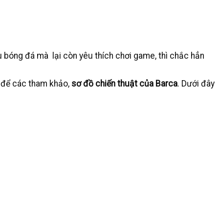
bóng đá mà lại còn yêu thích chơi game, thì chắc hẳn
9 để các tham khảo,
sơ đồ chiến thuật của Barca
. Dưới đây