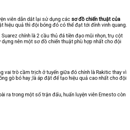
yện viên dẫn dắt lại sử dụng các
sơ đồ chiến thuật của
t hiệu quả thì đội bóng đó có thể đạt tới đỉnh vinh quang.
Suarez chính là 2 cầu thủ đá tiền đạo mũi nhọn, trụ cột
y dựng nên một sơ đồ chiến thuật phù hợp nhất cho đội
i trò cầm trịch ở tuyến giữa đó chính là Rakitic thay vì
ông gò bó hay ;là áp đặt để tạo hiệu quả cao nhất cho đội
ài ra trong một số trận đấu, huấn luyện viên Ernesto còn