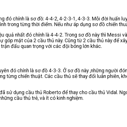
 đó chính là sơ đồ: 4-4-2, 4-2-3-1, 4-3-3. Mỗi đời huấn lu
hình trong từng thời điểm. Nếu như áp dụng sơ đồ chiến thuậ
quả nhất đó chính là 4-4-2. Trong sơ đồ này thì Messi và 
sự góp mặt của 2 cầu thủ này. Cũng từ 2 cầu thủ này để xâ
trận đấu quan trọng với các đội bóng lớn khác.
 đó chính là sơ đồ 4-3-3. Ở sơ đồ này ,những người đóng va
ng từng chiến thuật. Các cầu thủ sẽ thay đổi luân phiên, kh
 đã sử dụng cầu thủ Roberto để thay cho cầu thủ Vidal. Ngo
hững cầu thủ trẻ, và ít có kinh nghiệm.