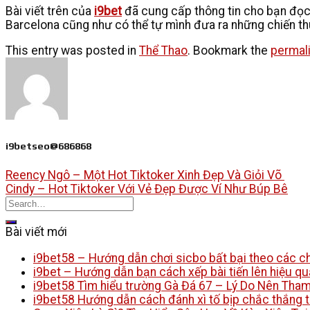
Bài viết trên của
i9bet
đã cung cấp thông tin cho bạn đọ
Barcelona cũng như có thể tự mình đưa ra những chiến th
This entry was posted in
Thể Thao
. Bookmark the
permal
i9betseo@686868
Reency Ngô – Một Hot Tiktoker Xinh Đẹp Và Giỏi Võ
Cindy – Hot Tiktoker Với Vẻ Đẹp Được Ví Như Búp Bê
Bài viết mới
i9bet58 – Hướng dẫn chơi sicbo bất bại theo các c
i9bet – Hướng dẫn bạn cách xếp bài tiến lên hiệu q
i9bet58 Tìm hiểu trường Gà Đá 67 – Lý Do Nên Tham
i9bet58 Hướng dẫn cách đánh xì tố bịp chắc thắng t