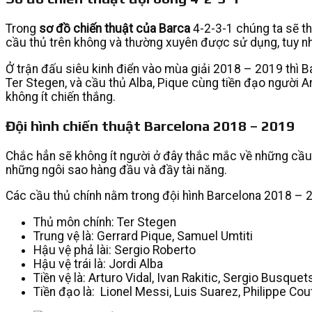
Trong
sơ đồ chiến thuật của Barca
4-2-3-1 chúng ta sẽ th
cầu thủ trên không và thường xuyên được sử dụng, tuy nhiê
Ở trận đấu siêu kinh điển vào mùa giải 2018 – 2019 thì B
Ter Stegen, và cầu thủ Alba, Pique cùng tiền đạo người A
không ít chiến thắng.
Đội hình chiến thuật Barcelona 2018 – 2019
Chắc hẳn sẽ không ít người ở đây thắc mắc về những cầu 
những ngôi sao hàng đầu và đầy tài năng.
Các cầu thủ chính nằm trong đội hình Barcelona 2018 – 2
Thủ môn chính: Ter Stegen
Trung vệ là: Gerrard Pique, Samuel Umtiti
Hậu vệ phả lài: Sergio Roberto
Hậu vệ trái là: Jordi Alba
Tiền vệ là: Arturo Vidal, Ivan Rakitic, Sergio Busquet
Tiền đạo là: Lionel Messi, Luis Suarez, Philippe Cou