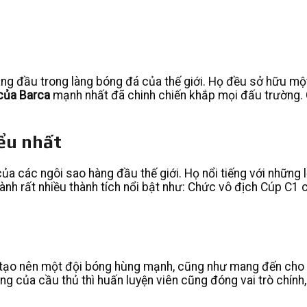
ng đầu trong làng bóng đá của thế giới. Họ đều sở hữu một
 của Barca
mạnh nhất đã chinh chiến khắp mọi đấu trường
iểu nhất
ụ của các ngôi sao hàng đầu thế giới. Họ nổi tiếng với nhữn
dành rất nhiều thành tích nổi bật như: Chức vô địch Cúp C1 
 tạo nên một đội bóng hùng mạnh, cũng như mang đến cho 
g của cầu thủ thì huấn luyện viên cũng đóng vai trò chính