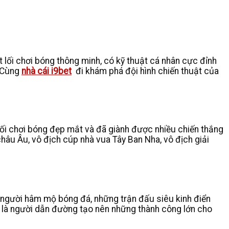
 lối chơi bóng thông minh, có kỹ thuật cá nhân cực đỉnh
. Cùng
nhà cái i9bet
đi khám phá đội hình chiến thuật của
g lối chơi bóng đẹp mắt và đã giành được nhiều chiến thắng
châu Âu, vô địch cúp nhà vua Tây Ban Nha, vô địch giải
người hâm mộ bóng đá, những trận đấu siêu kinh điển
, là người dẫn đường tạo nên những thành công lớn cho