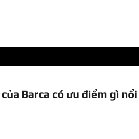
của Barca có ưu điểm gì nổi