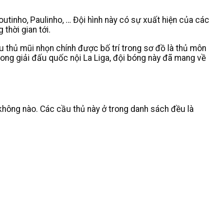
utinho, Paulinho, … Đội hình này có sự xuất hiện của các
thời gian tới.
u thủ mũi nhọn chính được bố trí trong sơ đồ là thủ môn
rong giải đấu quốc nội La Liga, đội bóng này đã mang về
không nào. Các cầu thủ này ở trong danh sách đều là